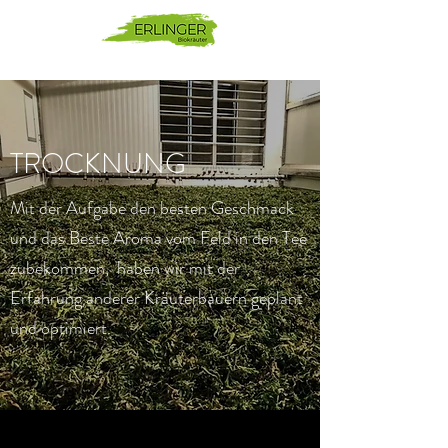
TROCKNUNG
Mit der Aufgabe den besten Geschmack
und das Beste Aroma vom Feld in den Tee
zubekommen, haben wir mit der
Erfahrung anderer Kräuterbauern geplant
und optimiert.